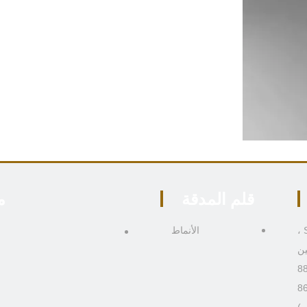
قلم المدقة
م
306 ، المبنى 4 ، رقم 9 Boai Third Road ، منطقة Shiqi ،
الأنماط