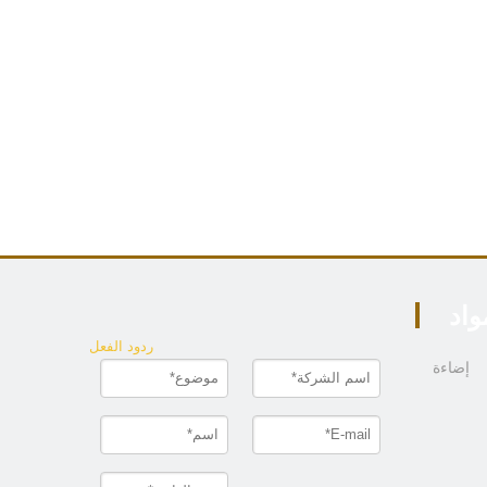
واد
ردود الفعل
إضاءة