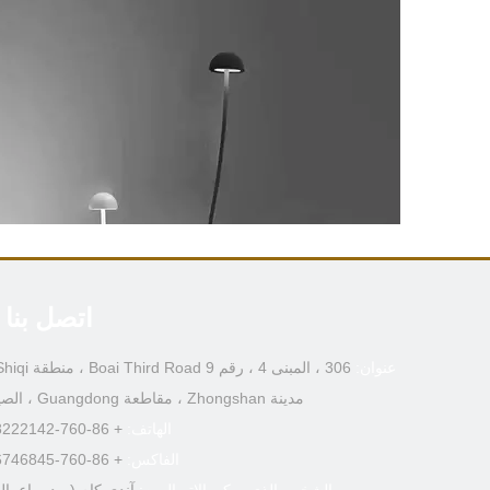
اتصل بنا
عنوان:
مدينة Zhongshan ، مقاطعة Guangdong ، الصين
الهاتف:
+ 86-760-88222142
الفاكس:
+ 86-760-86746845