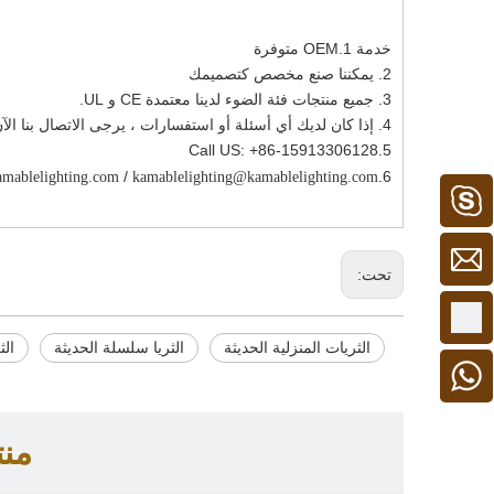
خدمة 1.OEM متوفرة
2. يمكننا صنع مخصص كتصميمك
3. جميع منتجات فئة الضوء لدينا معتمدة CE و UL.
4. إذا كان لديك أي أسئلة أو استفسارات ، يرجى الاتصال بنا الآن.
5.Call US: +86-15913306128
/
6.Email US:
mablelighting.com
kamablelighting@kamablelighting.com
كامبل 1
تحت:
+86 - 15913306128
الثريات المنزلية الحديثة
الثريا سلسلة الحديثة
الث
+ 86 15913306128
من