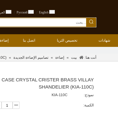
/
/
English
Pусский
العرب
شهادات
تخصيص الثريا
اتصل بنا
إضاءة
أنت هنا:
»
»
»
10C)
بيت
إضاءة
تصاميم الإضاءة الجديدة
 CASE CRYSTAL CRISTER BRASS VILLAY
SHANDELIER (KIA-110C)
نموذج:
KIA-110C
الكمية: