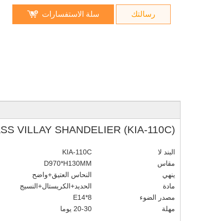
رسالتك
سلة الاستفسارات
S VILLAY SHANDELIER (KIA-110C)
البند لا
KIA-110C
مقاس
D970*H130MM
ينهي
النحاس العتيق+واضح
مادة
الحديد+الكريستال+النسيج
مصدر الضوء
E14*8
مهلة
20-30 يوما