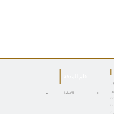
قلم المدقة
306 ، المبنى 4 ، رقم 9 Boai Third Road ، منطقة Shiqi ،
الأنماط
)