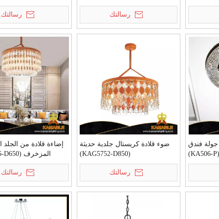
(KA529-P)
(KA522-
رسالتك
رسالتك
 جولة فندق
ضوء قلادة كريستال جلدية حديثة
إضاءة قلادة من الجلد ا
(KAG5752-D850)
المزخرف (KAG8626-D650)
رسالتك
رسالتك