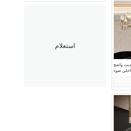
استعلام
حديث واضح
اخلي ضوء