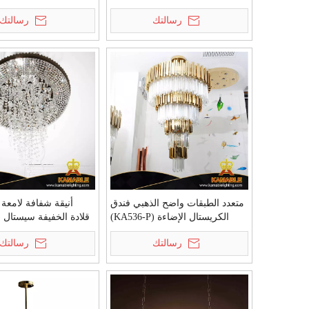
P)
(KAPD8031-12)
رسالتك
رسالتك
متعدد الطبقات واضح الذهبي فندق
أنيقة شفافة لامعة
الكريستال الإضاءة (KA536-P)
قلادة الخفيفة سيستال (KA506-P)
رسالتك
رسالتك