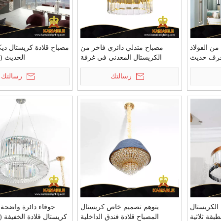
ن الفولاذ
مصباح متدلي دائري فاخر من
مصباح قلادة كريستال ديك
خرف حديث
الكريستال المعدني في غرفة
الحديث (KPL1804)
المعيشة (UR821)
رسالتك
رسالتك
الكريستال
يتوهم تصميم خاص كريستال
جوفاء دائرة واضحة
بقة ثلاثية
المصباح قلادة فندق الداخلية
كريستال قلادة الخفيفة (KA515-P)