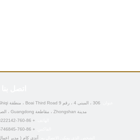
اتصل بنا
عنوان:
مدينة Zhongshan ، مقاطعة Guangdong ، الصين
الهاتف:
+ 86-760-88222142
الفاكس:
+ 86-760-86746845
الشخص الذي يمكن الاتصال به:
آندي كام (
مدير اعمال