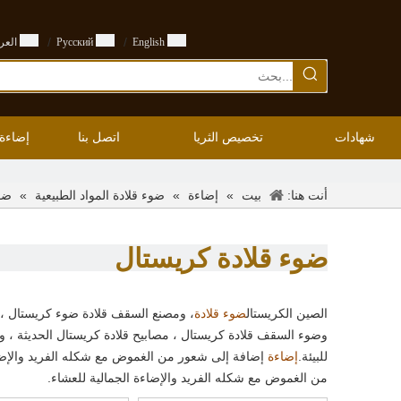
/
/
English
Pусский
العرب
شهادات
تخصيص الثريا
اتصل بنا
إضاءة
أنت هنا:
»
»
»
ضو
بيت
إضاءة
ضوء قلادة المواد الطبيعية
ضوء قلادة كريستال
الصين الكريستال
، ومصنع السقف قلادة ضوء كريستال ، و
ضوء قلادة
وضوء السقف قلادة كريستال ، مصابيح قلادة كريستال الحديثة ، و
للبيئة.
إضافة إلى شعور من الغموض مع شكله الفريد والإضاءة
إضاءة
من الغموض مع شكله الفريد والإضاءة الجمالية للعشاء.