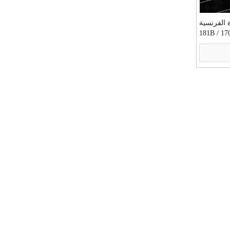
ة الفرنسية
باتينا براس الثريا (1701/4 / 181B
FP)