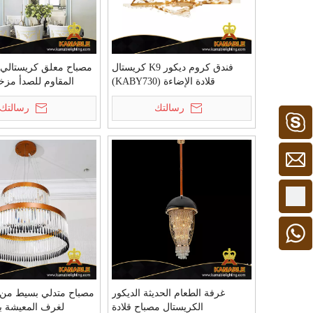
فندق كروم ديكور K9 كريستال
مصباح معلق كريستالي م
قلادة الإضاءة (KABY730)
المقاوم للصدأ مز
(G8618-L1150)
رسالتك
رسالتك
كامبل 1
+86 - 15913306128
+ 86 15913306128
غرفة الطعام الحديثة الديكور
مصباح متدلي بسيط من 
الكريستال مصباح قلادة
لغرف المعيشة بط