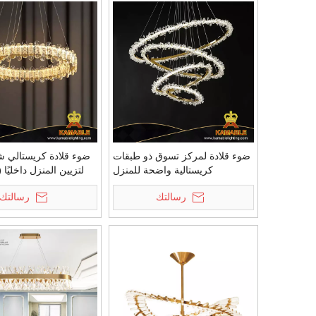
ضوء قلادة لمركز تسوق ذو طبقات
ضوء قلادة كريستالي 
كريستالية واضحة للمنزل
(KD91273-D40/60/80/100)
رسالتك
رسالتك