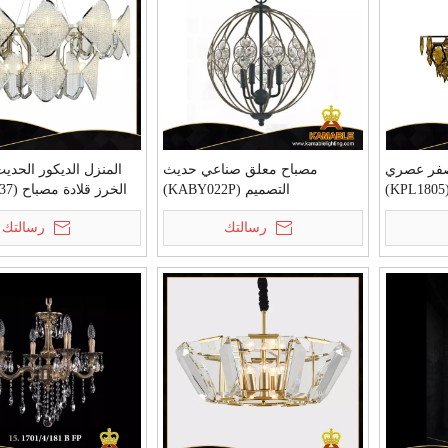
أصفر عصري
مصباح معلق صناعي حديث
المنزل الديكور الحدي
)
التصميم (KABY022P)
الخرز قلادة مصباح (KAP17-037)
رسالتك
رسالتك