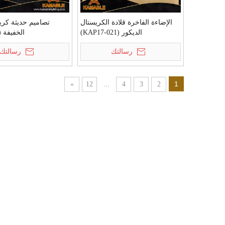
الإضاءة الفاخرة قلادة الكريستال
تصاميم حديثة كري
الديكور (KAP17-021)
الخفيفة (KPL1803)
رسالتك
رسالتك
...
1
»
12
4
3
2