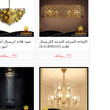
الإضاءة المنزلية الحديثة الكريستال
ضوء قلادة كريستال 
قلادة (KA1409D103)
أنيق (KPL1805
رسالتك
رسالتك