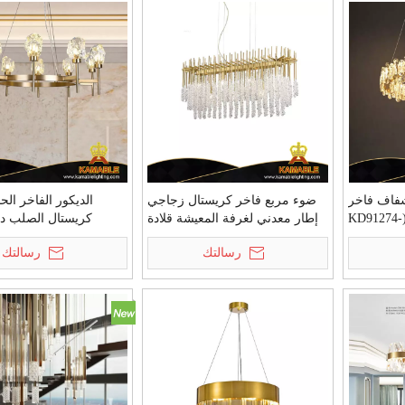
شفاف فاخر
ضوء مربع فاخر كريستال زجاجي
الديكور الفاخر ال
لتزيين المنزل داخليًا (KD91274-
إطار معدني لغرفة المعيشة قلادة
كريستال الصلب د
D60)
ضوء (PR68129-9)
(BRCH9162-10)
رسالتك
رسالتك