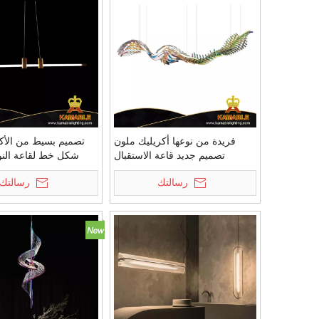
فريدة من نوعها أكريليك ملون
تصميم بسيط من الأك
تصميم جديد قاعة الاستقبال
شكل خط لقاعة النو
الاكريليك قلادة الخفيفة
رسالتك
رسالتك
(BD904101)