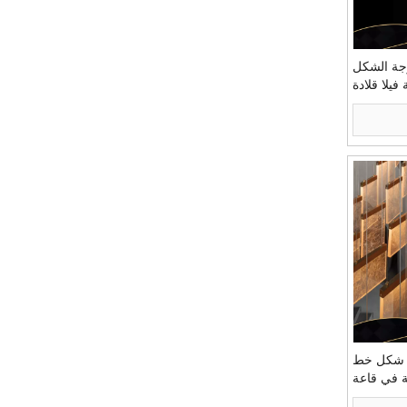
جة الشكل
فيلا قلادة
 شكل خط
 في قاعة
)