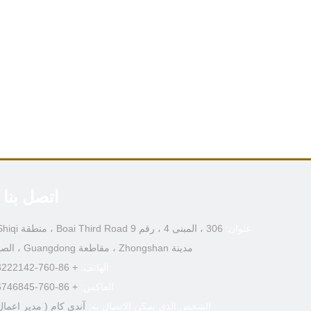
اتصل بنا
عنوان:
مدينة Zhongshan ، مقاطعة Guangdong ، الصين
الهاتف:
+ 86-760-88222142
الفاكس:
+ 86-760-86746845
الشخص الذي يمكن الاتصال به:
آندي كام (
مدير اعمال