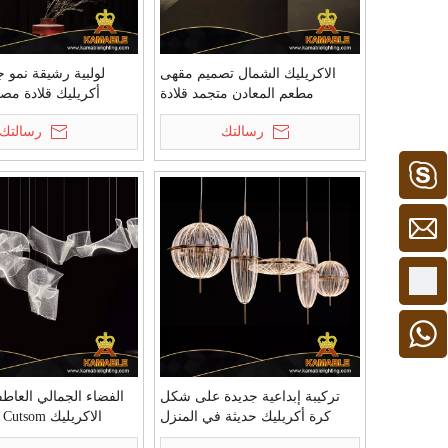
الاكريليك الشمال تصميم مقهى
لولبية رشيقة نمو 
مطعم المعادن متجمد قلادة
أكريليك قلادة مصب
الخفيفة (KD91283-S)
(MD9006A-3A)
رسالتك
رسالتك
كامبل 1
+86 - 15913306128
+ 86 15913306128
تركيبة إبداعية جديدة على شكل
الفضاء الجمالي العا
كرة أكريليك حديثة في المنزل
ال
(MD1924B-5C)
الخفيفة (MD1928B-9A)