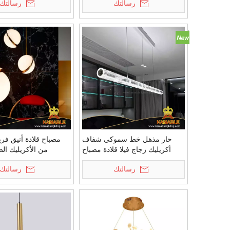
رسالتك
رسالتك
حار مذهل خط سموكي شفاف
مصباح قلادة أنيق فر
أكريليك زجاج فيلا قلادة مصباح
من الأكريليك ال
(KIZ-90P)
المعيشة الذهبية (A7210
رسالتك
رسالتك