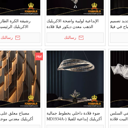
جديد تصميم
الإبداعية لولبية واضحة الاكريليك
رشيقة الكرة الطاز
اح في فيلا
الذهب معدن ديكور فيلا قلادة
الاكريليك الرئيسية 
الخفيفة (MD9006A-9B)
الخفيفة (MD1924A-1A)
رسالتك
رسالتك
طفي السلس
ضوء قلادة داخلي بخطوط جمالية
مصباح معلق على
اكريليك Cutsom البيت قلادة
أكريليك إبداعية للفيلا (MD1934A-
أكريليك معدني موجة
7A)
الاستقبال (KIZ-89P