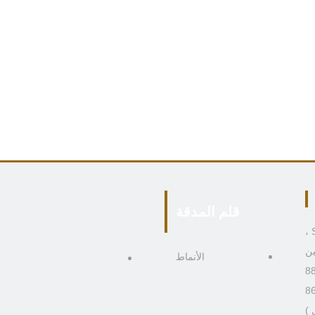
قلم المدقة
306 ، المبنى 4 ، رقم 9 Boai Third Road ، منطقة Shiqi ،
الأنماط
)