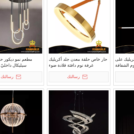
ريليك على
حار خاص حلقة معدن جلد أكريليك
مطعم نمو ديكور ح
م الشفافة
غرفة نوم دافئة قلادة ضوء
سيليكال ​​داخليّ
(KD91276)
(KD91328-D40)
(KIH-96P)
رسالتك
رسالتك