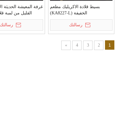
بسيط قلادة الاكريليك مطعم
غرفة المعيشة الحديثة ال
الخفيفة (KA8227-L)
القليل من لمبة قلا
(MD10169-5x5x4-625)
رسالتك
رسالتك
1
»
4
3
2