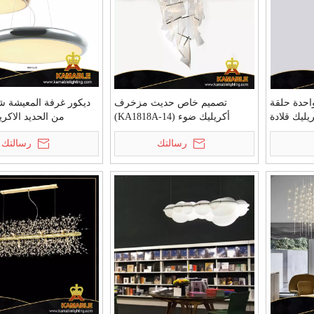
واحدة حلقة
تصميم خاص حديث مزخرف
ديكور غرفة المعيشة ش
ريليك قلادة
أكريليك ضوء (KA1818A-14)
من الحديد الاكري
K)
(KAH0041 / S / G)
رسالتك
رسالتك