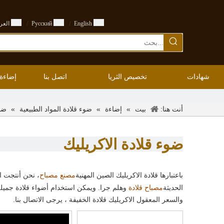
/
/
English
Pусский
العرب
شهادات
تخصيص الثريا
اتصل بنا
إضاءة
أنت هنا:
»
»
»
ضوء
بيت
إضاءة
ضوء قلادة المواد الطبيعية
ضوء قلادة الاكريليك
باعتبارها قلادة الاكريليك الصين المهنية
، نحن أنتجت ال
مصنع مصباح
الحديثة
وهلم جرا. ويمكن استخدام أضواء قلادة جميلة 
مصباح قلادة
والسعر المعقول الاكريليك قلادة الخفيفة ، يرجى الاتصال بنا.