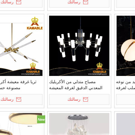
رسالتك
رسالتك
يد من نوعه
مصباح متدلي من الأكريليك
ثريا غرفة معيشة أكري
صلب لغرفة
المعدني الدقيق لغرفة المعيشة
مصنوعة حس
K)
المعاصرة باللون الأسود (KIZ-62P)
(BRCH9158-5)
رسالتك
رسالتك