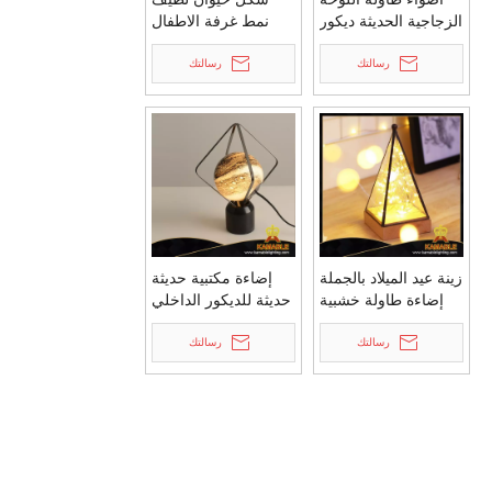
الزجاجية الحديثة ديكور
نمط غرفة الاطفال
داخلي (MT10440-1-
الديكور مصباح طاولة
رسالتك
285)
رسالتك
معدني (MT21341-2-
370)
زينة عيد الميلاد بالجملة
إضاءة مكتبية حديثة
إضاءة طاولة خشبية
حديثة للديكور الداخلي
(KAT8306-S)
(KA-STXA)
رسالتك
رسالتك