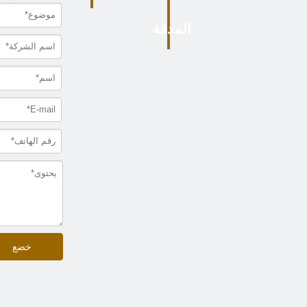
المدقة
خضع