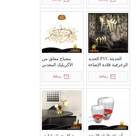
الحديثة PVC الحديد
مصباح معلق من
الزخرفية قلادة الإضاءة
الأكريليك المعدني
(KA9165P-5)
لتزيين غرفة النوم
رسالتك
المؤقتة (KIZ-67P)
رسالتك
أضواء طاولة اللوحة
شكل حيوان لطيف