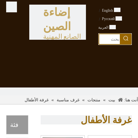
إضاءة
/
English
/
Pусский
الصين
العربية
الصانع المهنية
أنت هنا:
»
»
»
غرفة الأطفال
بيت
منتجات
غرف مناسبة
غرفة الأطفال
فئة