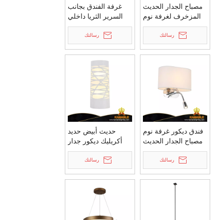
مصباح الجدار الحديث
غرفة الفندق بجانب
المزخرف لغرفة نوم
السرير الثريا داخلي
الفندق مصباح الجدار
أبيض الحديد ديكور
رسالتك
الحديدي بجانب السرير
رسالتك
قلادة مصباح
(MD81366)
(MB81363)
فندق ديكور غرفة نوم
حديث أبيض حديد
مصباح الجدار الحديث
أكريليك ديكور جدار
مع حامل مصباح LED
ضوء غرفة إنارة جدار
رسالتك
مصباح الجدار بالجملة
ضوء (MB81364)
رسالتك
(MB81423)