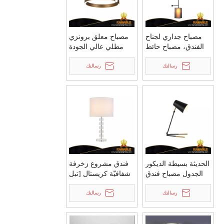
مصباح جداري لجناح
مصباح معلق برونزي
الفندق، مصباح حائط
مطلي عالي الجودة
بتصميم ظل مزدوج
بتصميم بسيط من
رسالتك
من القماش
رسالتك
النوع C للفندق
(KYT04P)
(MB81630)
الحديثة بسيطة الديكور
فندق مشروع زخرفة
الجدول مصباح فندق
شفافيّة كريستال [تبل
مشروع الجملة الجدول
لمب] بالجملة [تبل
الخفيفة (MT81712)
رسالتك
لمب] ([مت81372])
رسالتك