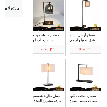
استعلام
مصباح أرضي لجناح
مصباح طاولة مهجع
الفندق مصباح أرضي
مناسب للزجاج
مزخرف بظل قماش
الدخاني الجذاب (KYT-
مزدوج (ML81629)
رسالتك
رسالتك
13T)
مصباح مكتب ديكور
مصباح طاولة بتصميم
عصري بسيط مصباح
غرفة مشروع الفندق
طاولة غرفة نوم فندق
الحديث مصباح طاولة