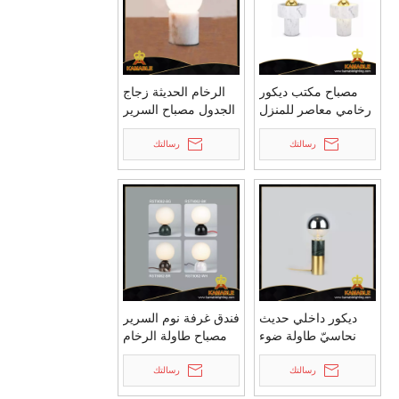
مصباح مكتب ديكور
الرخام الحديثة زجاج
رخامي معاصر للمنزل
الجدول مصباح السرير
(KA-T17-088)
(KAT8209)
رسالتك
رسالتك
ديكور داخلي حديث
فندق غرفة نوم السرير
نحاسيّ طاولة ضوء
مصباح طاولة الرخام
(RST9068BG)
الزخرفية (RST9062-
رسالتك
رسالتك
BG)