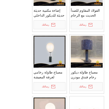
الفولاذ المقاوم للصدأ
إضاءة مكتبية حديثة
الحديث مع الرخام
حديثة للديكور الداخلي
LED 3014 مصباح
(KAT8306-S)
الطاولة (GT8659)
رسالتك
رسالتك
مصباح طاولة ديكور
مصباح طاولة رخامي
رخام فندق مودرن
لغرفة المعيشة
(KNC-01T)
الأوروبية الحديثة
رسالتك
(RST9058L-BK)
رسالتك