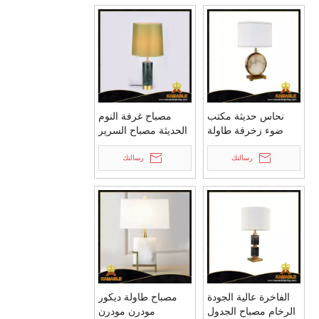
نحاس حديثة مكتب
مصباح غرفة النوم
ضوء زخرفة طاولة
الحديثة مصباح السرير
مصباح (TL3063)
LED (RST9067S-BG)
رسالتك
رسالتك
الفاخرة عالية الجودة
مصباح طاولة ديكور
الرخام مصباح الجدول
مودرن مودرن