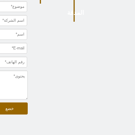
المدقة
خضع