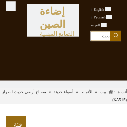
إضاءة
/
English
/
Pусский
الصين
العربية
الصانع المهنية
أنت هنا:
»
»
»
مصباح أرضي حديث الطراز
بيت
الأنماط
أضواء حديثة
(KA515)
فئة