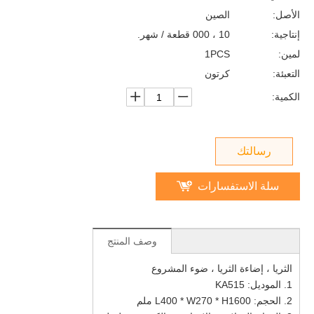
الأصل:
الصين
إنتاجية:
10 ، 000 قطعة / شهر.
لمين:
1PCS
التعبئة:
كرتون
الكمية:
رسالتك
سلة الاستفسارات
وصف المنتج
الثريا ، إضاءة الثريا ، ضوء المشروع
1. الموديل: KA515
2. الحجم: L400 * W270 * H1600 ملم