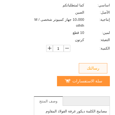
اساسي:
كما لمتطلباتكم
الأصل:
الصين
إنتاجية:
10،000 جهاز كمبيوتر شخصى / M
othth
لمين:
10 قطع
التعبئة:
كرتون
الكمية:
رسالتك
سلة الاستفسارات
وصف المنتج
مصابيح الكلمة ديكور غرفة الفولاذ المقاوم