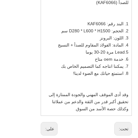
للصدأ (KAF6066)
1. البند رقم: KAF6066
2. الحجم: D280 * L600 * H1500 سم
3. اللون: البرونز
4. المادة: الفولاذ المقاوم للصدأ + النسيج
5.Lead مرة 20-30 يوما
6. خدمة oem متاح
7. يمكننا انتاجه كما التصميم الخاص بك
8. استمتع حياتك مع الضوء لدينا!
وقد أدى الموقف المهني والجودة الممتازة إلى
تحقيق أكبر قدر من الثقة والدعم من عملائنا
وكذلك حصة الأسد من السوق.
تحت:
على: