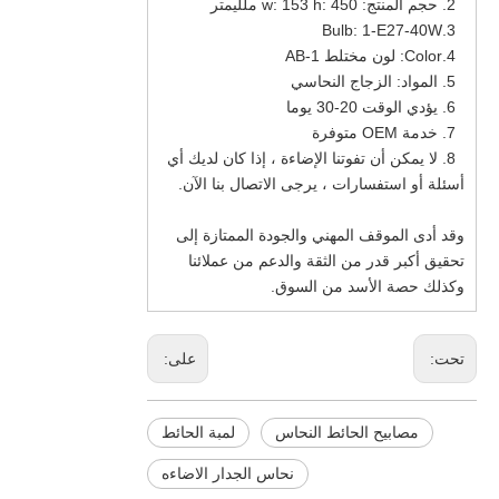
2. حجم المنتج: w: 153 h: 450 ملليمتر
3.Bulb: 1-E27-40W
4.Color: لون مختلط AB-1
5. المواد: الزجاج النحاسي
6. يؤدي الوقت 20-30 يوما
7. خدمة OEM متوفرة
8. لا يمكن أن تفوتنا الإضاءة ، إذا كان لديك أي
أسئلة أو استفسارات ، يرجى الاتصال بنا الآن.
وقد أدى الموقف المهني والجودة الممتازة إلى
تحقيق أكبر قدر من الثقة والدعم من عملائنا
وكذلك حصة الأسد من السوق.
تحت:
على:
مصابيح الحائط النحاس
لمبة الحائط
نحاس الجدار الاضاءه