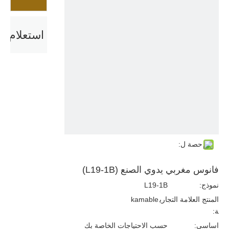
استعلام
حصة ل:
فانوس مغربي يدوي الصنع (L19-1B)
نموذج:
L19-1B
المنتج العلامة التجاري
kamable
ة:
اساسي:
حسب الاحتياجات الخاصة بك