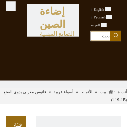
إضاءة
/
English
/
Pусский
الصين
العربية
الصانع المهنية
أنت هنا:
»
»
»
فانوس مغربي يدوي الصنع
بيت
الأنماط
أضواء عربية
(L19-1B)
فئة