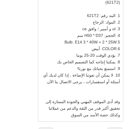
(621T2)
1. البند رقم: 621T2
2. المواد: الزجاج
3. ul و أمبير ؛ وافق ce
4. الحجم: H50 * D37 سم
5.Bulb: E14 3 * 40W + 2 * 25W
6.COLOR: أبيض
7. يؤدي الوقت 20-25 يوما
8. يمكننا إنتاجه كما التصميم الخاص بك
9. استمتع بحياتك مع نورنا!
10. لا يمكن أن تفوتنا الإضاءة ، إذا كان لديك أي
أسئلة أو استفسارات ، يرجى الاتصال بنا الآن.
وقد أدى الموقف المهني والجودة الممتازة إلى
تحقيق أكبر قدر من الثقة والدعم من عملائنا
وكذلك حصة الأسد من السوق.