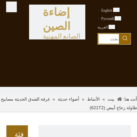
إضاءة
/
English
/
Pусский
الصين
العربية
الصانع المهنية
أنت هنا:
»
»
»
غرفة الفندق الحديثة مصابيح
بيت
الأنماط
أضواء حديثة
طاولة زجاج أبيض (621T2)
فئة