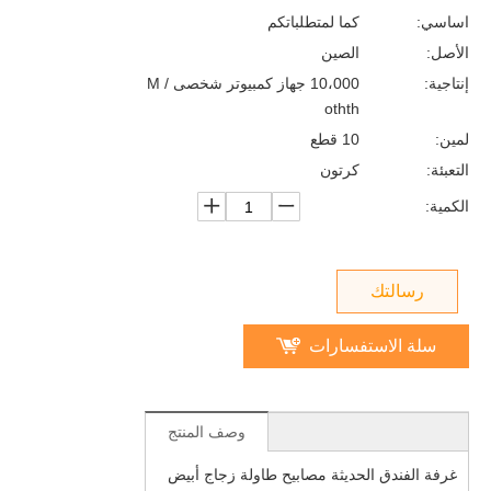
اساسي:
كما لمتطلباتكم
الأصل:
الصين
إنتاجية:
10،000 جهاز كمبيوتر شخصى / M
othth
لمين:
10 قطع
التعبئة:
كرتون
الكمية:
رسالتك
سلة الاستفسارات
وصف المنتج
غرفة الفندق الحديثة مصابيح طاولة زجاج أبيض