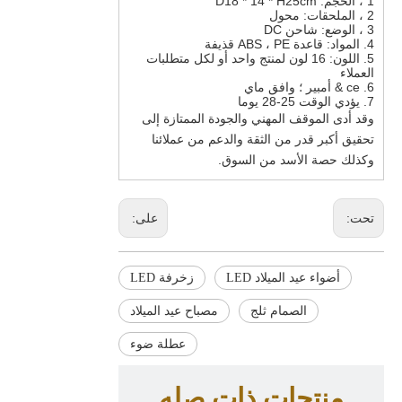
1 ، الحجم: D18 * 14 * H25cm
2 ، الملحقات: محول
3 ، الوضع: شاحن DC
4. المواد: قاعدة ABS ، PE قذيفة
5. اللون: 16 لون لمنتج واحد أو لكل متطلبات
العملاء
6. ce & أمبير ؛ وافق ماي
7. يؤدي الوقت 25-28 يوما
وقد أدى الموقف المهني والجودة الممتازة إلى
تحقيق أكبر قدر من الثقة والدعم من عملائنا
وكذلك حصة الأسد من السوق.
تحت:
على:
أضواء عيد الميلاد LED
زخرفة LED
الصمام ثلج
مصباح عيد الميلاد
عطلة ضوء
منتجات ذات صله