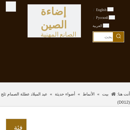
إضاءة
/
English
/
Pусский
الصين
العربية
الصانع المهنية
أنت هنا:
»
»
»
عيد الميلاد عطلة الصمام ثلج
بيت
الأنماط
أضواء حديثة
(D012)
فئة