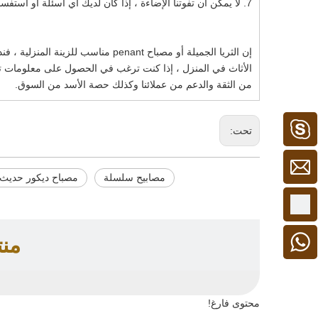
7. لا يمكن أن تفوتنا الإضاءة ، إذا كان لديك أي أسئلة أو استفسارات ، يرجى الاتصال بنا الآن.
من الثقة والدعم من عملائنا وكذلك حصة الأسد من السوق.
تحت:
كامبل 1
مصابيح سلسلة
مصباح ديكور حديث
+86 - 15913306128
من
+ 86 15913306128
محتوى فارغ!