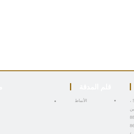
قلم المدقة
م
306 ، المبنى 4 ، رقم 9 Boai Third Road ، منطقة Shiqi ،
الأنماط