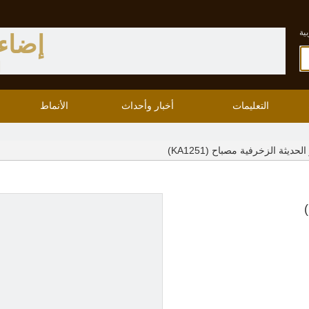
ية
إضاء
ا
التعليمات
أخبار وأحداث
الأنماط
ديثة الزخرفية مصباح (KA1251)