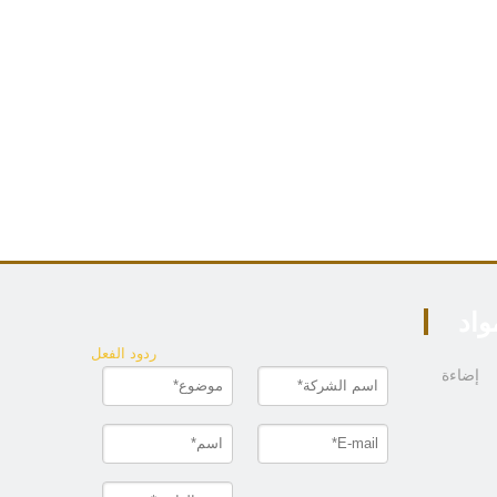
واد
ردود الفعل
إضاءة