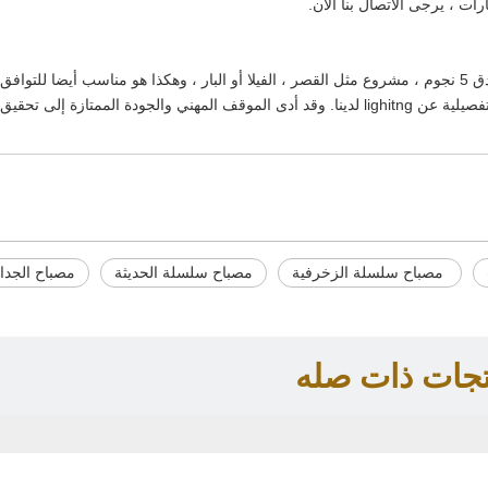
إن الثريا الجميلة أو مصباح penant مناسب للزينة المنزلية ، فندق 5 نجوم ، مشروع مثل القصر ، الفيلا أو البار ، وهكذا هو مناسب أيضا للتوا
الأثاث في المنزل ، إذا كنت ترغب في الحصول على معلومات تفصيلية عن lighitng لدينا. وقد أدى الموقف المهني والجودة الممتازة 
مصباح سلسلة الزخرفية
مصباح سلسلة الحديثة
مصباح الجدا
تجات ذات صله