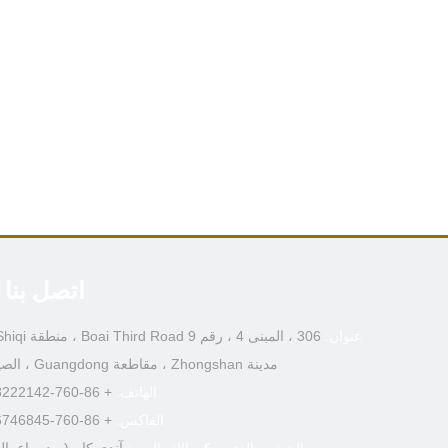
اتصل بنا
عنوان:
مدينة Zhongshan ، مقاطعة Guangdong ، الصين
الهاتف:
+ 86-760-88222142
الفاكس:
+ 86-760-86746845