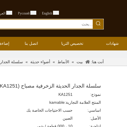
/
/
English
Pусский
العرب
شهادات
تخصيص الثريا
اتصل بنا
إضاءة
أنت هنا:
»
»
»
سلسلة الجدار الح
بيت
الأنماط
أضواء حديثة
سلسلة الجدار الحديثة الزخرفية مصباح (KA1251)
نموذج:
KA1251
المنتج العلامة التجارية:
kamable
اساسي:
حسب الاحتياجات الخاصة بك
الأصل:
الصين
إنتاجية:
10 ، 000 قطعة / شهر.