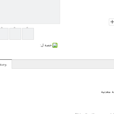
حصة ل:
وصف 