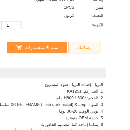
لمين:
1PCS
التعبئة:
كرتون
الكمية:
رسالتك
سلة الاستفسارات
الثريا ، إضاءة الثريا ، ضوء المشروع
1. البند رقم: KA1251
2. الحجم: *300 * H800 ملم
3. المواد: STEEL FRAME (finsh dark nickel) & amp؛ سلسلة معدنية
4. يؤدي الوقت 20-30 يوما
5. خدمة OEM متوفرة
6. يمكننا إنتاجه كما التصميم الخاص بك