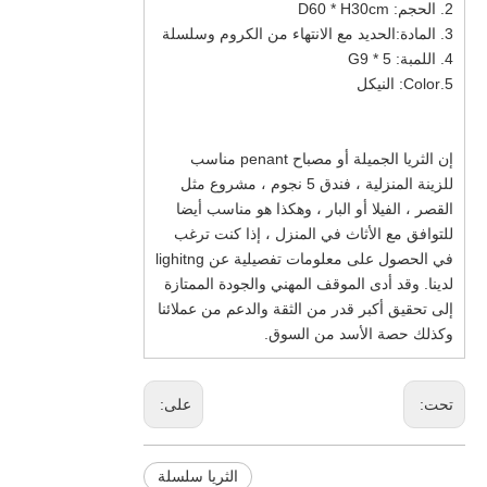
2. الحجم: D60 * H30cm
3. المادة:
الحديد مع الانتهاء من الكروم وسلسلة
4. اللمبة: 5 * G9
5.Color: النيكل
إن الثريا الجميلة أو مصباح penant مناسب
للزينة المنزلية ، فندق 5 نجوم ، مشروع مثل
القصر ، الفيلا أو البار ، وهكذا هو مناسب أيضا
للتوافق مع الأثاث في المنزل ، إذا كنت ترغب
في الحصول على معلومات تفصيلية عن lighitng
لدينا. وقد أدى الموقف المهني والجودة الممتازة
إلى تحقيق أكبر قدر من الثقة والدعم من عملائنا
وكذلك حصة الأسد من السوق.
تحت:
على:
الثريا سلسلة