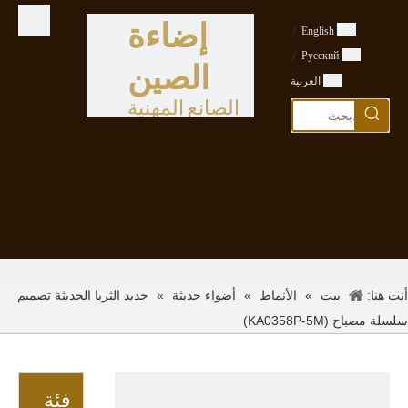
إضاءة
/
English
/
Pусский
الصين
العربية
الصانع المهنية
أنت هنا:
»
»
»
جديد الثريا الحديثة تصميم
بيت
الأنماط
أضواء حديثة
سلسلة مصباح (KA0358P-5M)
فئة