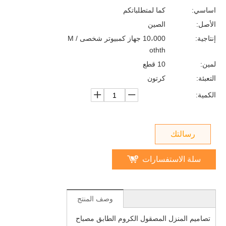
اساسي:
كما لمتطلباتكم
الأصل:
الصين
إنتاجية:
10،000 جهاز كمبيوتر شخصى / M
othth
لمين:
10 قطع
التعبئة:
كرتون
الكمية:
رسالتك
سلة الاستفسارات
وصف المنتج
تصاميم المنزل المصقول الكروم الطابق مصباح