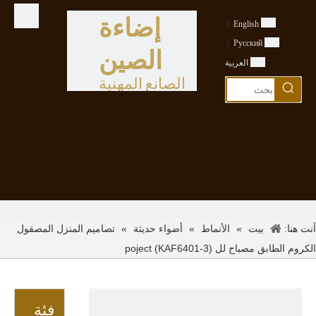
إضاءة
/
English
/
Pусский
الصين
العربية
الصانع المهنية
أنت هنا:
»
»
»
تصاميم المنزل المصقول
بيت
الأنماط
أضواء حديثة
الكروم الطابق مصباح لل poject (KAF6401-3)
فئة