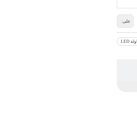
على:
ة LED