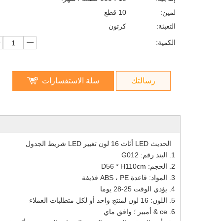
لمين:
10 قطع
التعبئة:
كرتون
الكمية:
رسالتك
سلة الاستفسارات
الحديث LED أثاث 16 لون تغيير LED شريط الجدول
1. البند رقم: G012
2. الحجم: D56 * H110cm
3. المواد: قاعدة ABS ، PE قذيفة
4. يؤدي الوقت 25-28 يوما
5. اللون: 16 لون لمنتج واحد أو لكل متطلبات العملاء
6. ce & أمبير ؛ وافق ماي