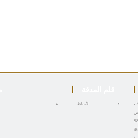
قلم المدقة
م
306 ، المبنى 4 ، رقم 9 Boai Third Road ، منطقة Shiqi ،
الأنماط