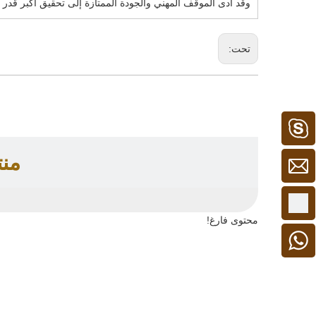
وقد أدى الموقف المهني والجودة الممتازة إلى تحقيق أكبر قدر
تحت:
كامبل 1
من
+86 - 15913306128
محتوى فارغ!
+ 86 15913306128