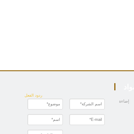
واد
ردود الفعل
إضاءة