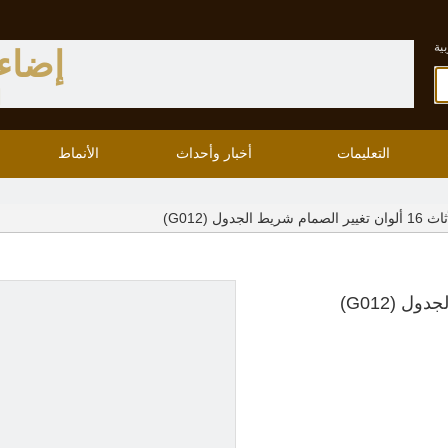
ية
إضاء
ا
التعليمات
أخبار وأحداث
الأنماط
الجدول (G012)