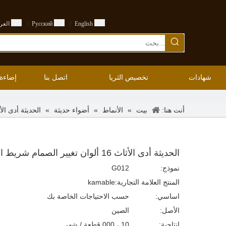
/
/
English
Pусский
العرب
شهادات
تخصيص الثريا
اتصل بنا
إضاءة
أنت هنا:
»
»
»
الحديثة أدى الأثاث 16 ألوان تغيير الصمام شريط 
بيت
الأنماط
أضواء حديثة
الحديثة أدى الأثاث 16 ألوان تغيير الصمام شريط الجدول (G012)
نموذج:
G012
المنتج العلامة التجارية:
kamable
اساسي:
حسب الاحتياجات الخاصة بك
الأصل:
الصين
إنتاجية:
10 ، 000 قطعة / شهر.