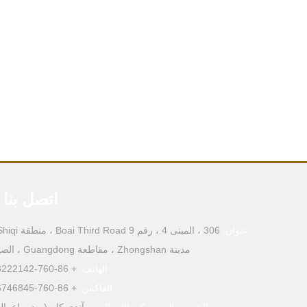
اتصل بنا
عنوان:
مدينة Zhongshan ، مقاطعة Guangdong ، الصين
الهاتف:
+ 86-760-88222142
الفاكس:
+ 86-760-86746845