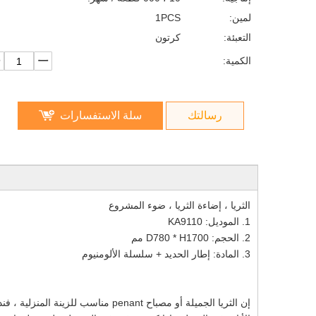
لمين:
1PCS
التعبئة:
كرتون
الكمية:
رسالتك
سلة الاستفسارات
الثريا ، إضاءة الثريا ، ضوء المشروع
1. الموديل: KA9110
2. الحجم: D780 * H1700 مم
3. المادة: إطار الحديد + سلسلة الألومنيوم