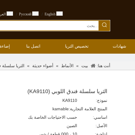
/
/
English
Pусский
العرب
شهادات
تخصيص الثريا
اتصل بنا
إضاءة
أنت هنا:
»
»
»
الثريا سلسلة فندق 
بيت
الأنماط
أضواء حديثة
الثريا سلسلة فندق اللوبي (KA9110)
نموذج:
KA9110
المنتج العلامة التجارية:
kamable
اساسي:
حسب الاحتياجات الخاصة بك
الأصل:
الصين
إنتاجية:
10 ، 000 قطعة / شهر.