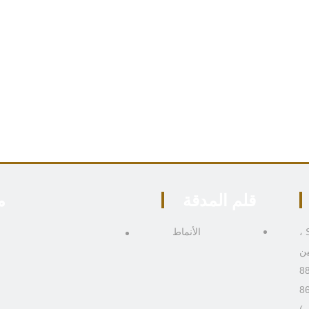
قلم المدقة
م
306 ، المبنى 4 ، رقم 9 Boai Third Road ، منطقة Shiqi ،
الأنماط