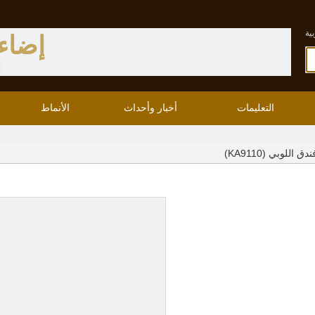
ية
إضاء
ا
التعليمات
أخبار وأحداث
الأنماط
اللوبي (KA9110)