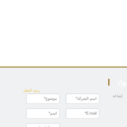
واد
ردود الفعل
إضاءة