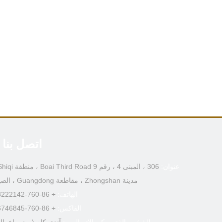
اتصل بنا
عنوان:
مدينة Zhongshan ، مقاطعة Guangdong ، الصين
الهاتف:
+ 86-760-88222142
الفاكس:
+ 86-760-86746845