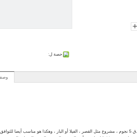
حصة ل:
وصف 
إن الثريا الجميلة أو مصباح penant مناسب للزينة المنزلية ، فندق 5 نجوم ، مشروع مثل القصر ، الفيلا أو البار ، وهكذا هو مناسب أيضا للتوا