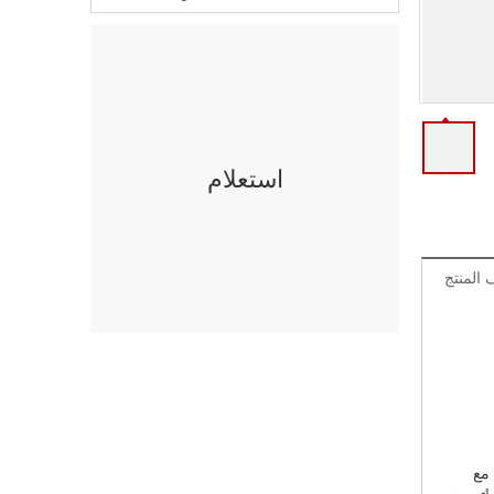
استعلام
المنتج
فق مع