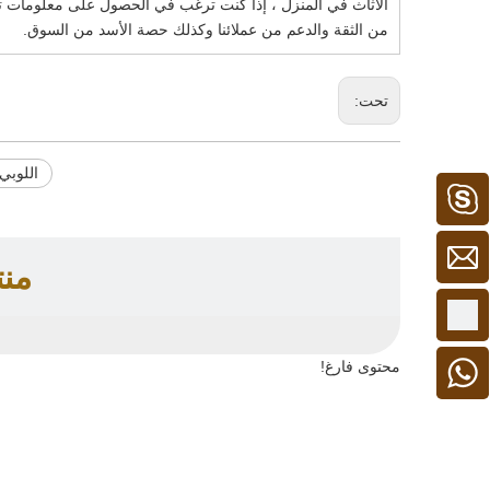
من الثقة والدعم من عملائنا وكذلك حصة الأسد من السوق.
تحت:
اللوبي
كامبل 1
من
+86 - 15913306128
محتوى فارغ!
+ 86 15913306128