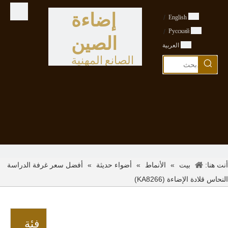
إضاءة
/
English
/
Pусский
الصين
العربية
الصانع المهنية
أنت هنا:
»
»
»
أفضل سعر غرفة الدراسة
بيت
الأنماط
أضواء حديثة
النحاس قلادة الإضاءة (KA8266)
فئة