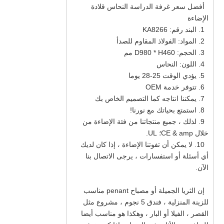
أفضل سعر غرفة الدراسة النحاس قلادة
الإضاءة
1. البند رقم: KA8266
2. المواد: الفولاذ المقاوم للصدأ
3. الحجم: D980 * H460
مم
4. اللون: النحاس
5. يؤدي الوقت 25-28 يوما
6. تتوفر خدمة OEM
7. يمكننا انتاجه كما التصميم الخاص بك
8. استمتع بحياتك مع نورنا!
9. لذلك ، جميع منتجاتنا من فئة الإضاءة من
خلال CE & amp؛ UL.
10. لا يمكن أن تفوتنا الإضاءة ، إذا كان لديك
أي أسئلة أو استفسارات ، يرجى الاتصال بنا
الآن.
إن الثريا الجميلة أو مصباح penant مناسب
للزينة المنزلية ، فندق 5 نجوم ، مشروع مثل
القصر ، الفيلا أو البار ، وهكذا هو مناسب أيضا