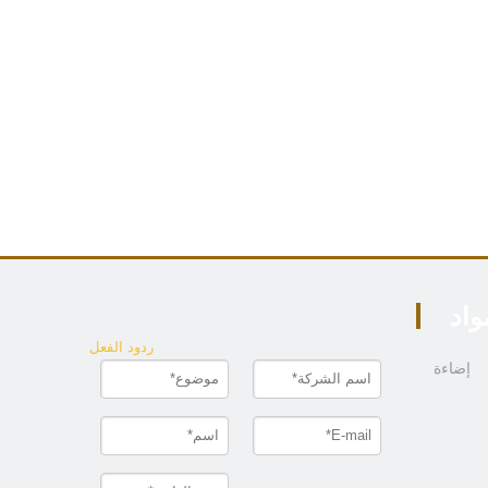
واد
ردود الفعل
إضاءة