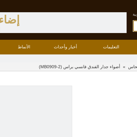
ية
إضاء
ا
التعليمات
أخبار وأحداث
الأنماط
»
أضواء جدار الفندق فانسي براس (MB0909-2)
نحاس