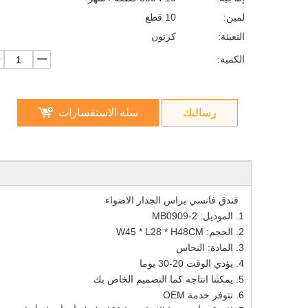
لمين:
10 قطع
التعبئة:
كرتون
الكمية:
رسالتك
سلة الاستفسارات
فندق فانسي براس الجدار الاضواء
1. الموديل: MB0909-2
2. الحجم: W45 * L28 * H48CM
3. المادة: النحاس
4. يؤدي الوقت 20-30 يوما
5. يمكننا انتاجه كما التصميم الخاص بك
6. تتوفر خدمة OEM