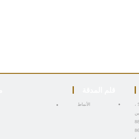
قلم المدقة
م
306 ، المبنى 4 ، رقم 9 Boai Third Road ، منطقة Shiqi ،
الأنماط