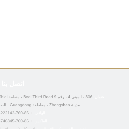
اتصل بنا
عنوان:
مدينة Zhongshan ، مقاطعة Guangdong ، الصين
الهاتف:
+ 86-760-88222142
الفاكس:
+ 86-760-86746845