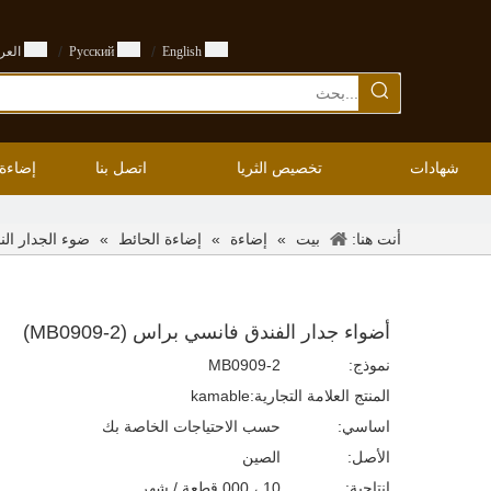
/
/
English
Pусский
العرب
شهادات
تخصيص الثريا
اتصل بنا
إضاءة
أنت هنا:
»
»
»
بيت
إضاءة
إضاءة الحائط
ضوء الجدار ال
أضواء جدار الفندق فانسي براس (MB0909-2)
نموذج:
MB0909-2
المنتج العلامة التجارية:
kamable
اساسي:
حسب الاحتياجات الخاصة بك
الأصل:
الصين
إنتاجية:
10 ، 000 قطعة / شهر.