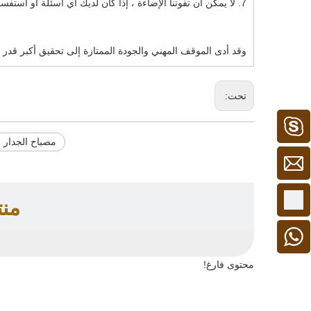
7. لا يمكن أن تفوتنا الإضاءة ، إذا كان لديك أي أسئلة أو استفسارات ، يرجى الاتصال بنا الآن.
وقد أدى الموقف المهني والجودة الممتازة إلى تحقيق أكبر قدر
تحت:
كامبل 1
مصباح الجدار ا
من
+86 - 15913306128
+ 86 15913306128
محتوى فارغ!