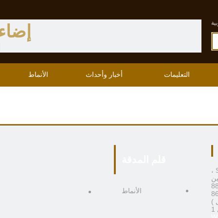
ية
إضاء
ا
التعليمات
أخبار وأحداث
الأنماط
قلم المدقة
306 ، المبنى 4 ، رقم 9 Boai Third Road ، منطقة Shiqi ،
الأنماط
)
1
W